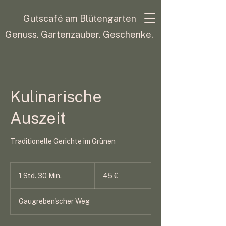
Gutscafé am Blütengarten
Genuss. Gartenzauber. Geschenke.
Kulinarische
Auszeit
Traditionelle Gerichte im Grünen
45
Euro
1 Std. 30 Min.
1
45 €
S
t
Gaugreben'scher Weg
d
3
0