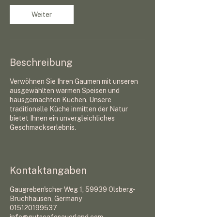
M
Weiter
i
n
.
Beschreibung
Verwöhnen Sie Ihren Gaumen mit unseren
ausgewählten warmen Speisen und
hausgemachten Kuchen. Unsere
traditionelle Küche inmitten der Natur
bietet Ihnen ein unvergleichliches
Geschmackserlebnis.
Kontaktangaben
Gaugreben'scher Weg 1, 59939 Olsberg-
Bruchhausen, Germany
015120199537