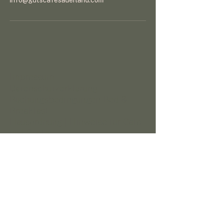
info@gutscafesauerland.com
Impressum
Datenschutzerklärung
Buchungsbedingungen Bed &
Breakfast
Hausordnung | Hinweise für Café
und Gäste