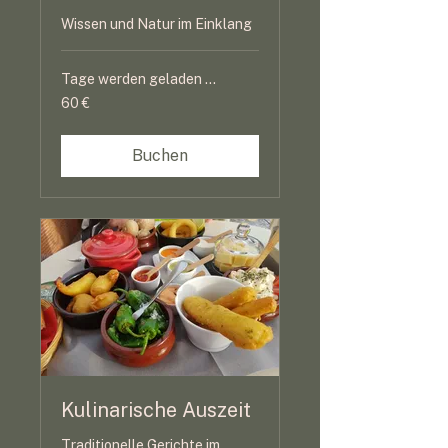
Wissen und Natur im Einklang
Tage werden geladen ...
60
60 €
Euro
Buchen
Kulinarische Auszeit
Traditionelle Gerichte im