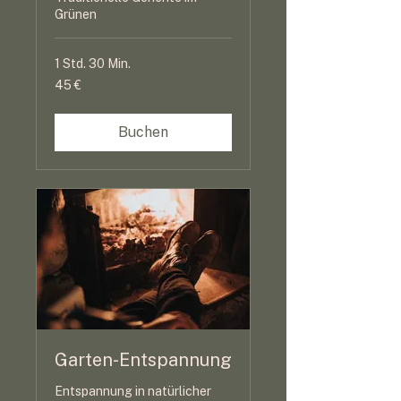
Grünen
1 Std. 30 Min.
45
45 €
Euro
Buchen
Garten-Entspannung
Entspannung in natürlicher