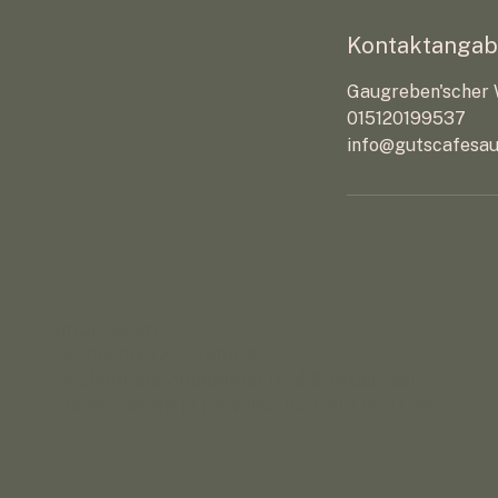
Kontaktanga
Gaugreben'scher 
015120199537
info@gutscafesau
Impressum
Datenschutzerklärung
Buchungsbedingungen Bed & Breakfast
Hausordnung | Hinweise für Café und Gäste