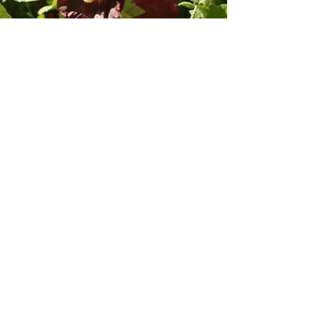
Alcea rosea - Malvenblüte
Zurück
Impressum
Datenschutzerklärung
Buchungsbedingungen Bed &
Breakfast
Hausordnung | Hinweise für Café