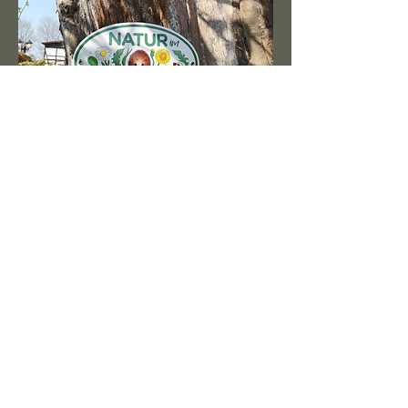
Auszeichnung: NATUR im
GARTEN NRW
Seit Frühjahr 2022 darf sich unser
Blütengarten stolz mit der Plakette
„NATUR im GARTEN NRW“
schmücken, ein Zeichen für
nachhaltiges Gärtnern und naturnahe,
ökologische Gestaltung.